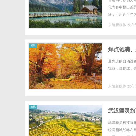
百度网站原创文章的深
化内容中提出差异
证：引用近半年
构差异化：采用对比
东陵新媒体
发布于
新
资讯
焊点饱满、
丝，无铅焊
最先进的自动设
锡条，焊锡球，焊
东陵新媒体
发布于
媒
资讯
武汉疆灵旗
无人机足球
武汉疆灵科技宣
经济领域战略布