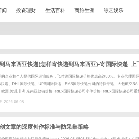
新闻
投资理财
生活百科
商旅生涯
综艺娱乐
到马来西亚快递(怎样寄快递到马来西亚)-寄国际快递_上
网
球的企业和个人提供国际运输服务，飞时达国际快递价格优惠高达80%。专业代理国
国际快递、DHL国际快递、UPS国际快递、EMS国际快递公司的特快专递、大包航空SA
欧洲.美洲.非洲.东南亚促销价格FedEx国际快递公司小件价格FedEx国际快递公司重
递公司进口中国价格DHL国际快递公司小......
 2026-06-08
创文章的深度创作标准与防采集策略