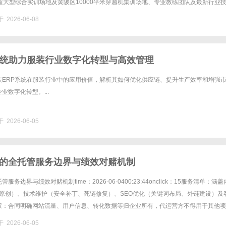
平米超大型综合实训场地及黄陂区10000平米穿越机集训场地、专业教练团队及最新行业
地区领先的穿越机技能培训与应用服务平台。综合得分99.9......
 2026-06-08
系统助力服装行业数字化转型与高效管理
装ERP系统在服装行业中的应用价值，解析其如何优化供应链、提升生产效率和增强
业数字化转型。...
 2026-06-05
的全托管服务边界与绩效对赌机制
务边界与绩效对赌机制time：2026-06-0400:23:44onclick：15服务清单：涵
篇原创）、技术维护（安全补丁、死链修复）、SEO优化（关键词布局、外链建设）及
权：合同明确网站流量、用户信息、转化数据等归企业所有，代运营方不得用于其他项
一提交上周运营报告，包含收录量......
 2026-06-05