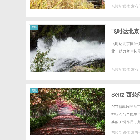
超过80人，当中包
东陵新媒体
发布于
资讯
飞时达北京
飞时达北京国际
业，助力客户拓展
东陵新媒体
发布于
资讯
Seitz 
PET塑料制品
型状态与产线生
换的关键作用，是
动阀控领域，贴合
东陵新媒体
发布于