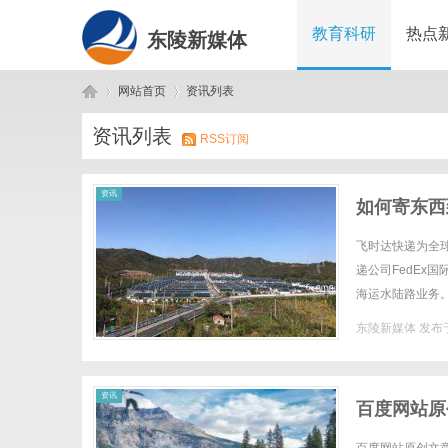
教育科研
热点
东陵新媒体
网站首页
资讯列表
资讯列表
RSS订阅
东
›
›
资讯
如何寄东西
时达快递官
飞时达快递为全
递公司FedEx
海运水陆路业务。
格fedex国际快
东陵新媒体
发布于
陵
资讯
百度网站原