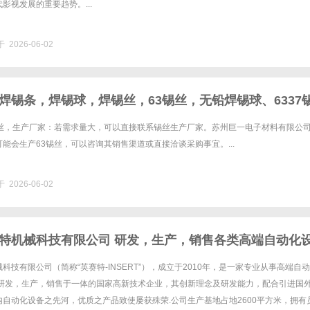
影视发展的重要趋势。...
 2026-06-02
焊锡条，焊锡球，焊锡丝，63锡丝，无铅焊锡球、6337
锡球
锡丝，生产厂家：若需求量大，可以直接联系锡丝生产厂家。苏州巨一电子材料有限公
能会生产63锡丝，可以咨询其销售渠道或直接洽谈采购事宜。...
 2026-06-02
特机械科技有限公司 研发，生产，销售各类高端自动化
科技有限公司（简称“英赛特-INSERT”），成立于2010年，是一家专业从事高端自
T）研发，生产，销售于一体的国家高新技术企业，其创新理念及研发能力，配合引进国
自动化设备之先河，优质之产品致使屡获殊荣.公司生产基地占地2600平方米，拥有