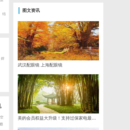
同质
图文资讯
。结
，焊
武汉配眼镜 上海配眼镜
机
空
美的会员权益大升级！支持过保家电最高3000元免费维修
蔡