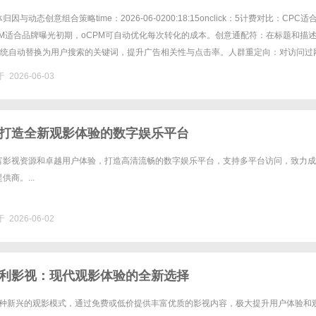
与动态创意组合策略time：2026-06-0200:18:15onclick：5计费对比：CPC适
PM适合品牌曝光初期，oCPM可自动优化每次转化的成本。创意通配符：在标题和描
，系统自动替换为用户搜索的关键词，提升广告相关性与点击率。人群重定向：对访问过
独设置广告计划，通过专属优......
 2026-06-03
打造全新观影体验的数字娱乐平台
富影视资源和卓越用户体验，打造高清流畅的数字娱乐平台，支持多平台访问，致力成
商。...
 2026-06-02
利影视：现代观影体验的全新选择
为一种新兴的观影模式，通过免费或低价提供丰富优质的影视内容，极大提升用户体验和