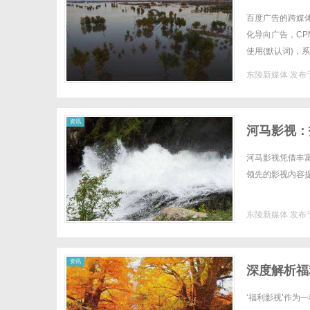
百度广告的跨媒体归因
化导向广告，C
使用{默认词}
但未填表单的用户单
东陵新媒体
发布于
资讯
河马影视：
河马影视凭借丰
领先的影视内容提供
东陵新媒体
发布于
资讯
深度解析福
‘福利影视’作