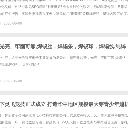
度创作标准与防采集策略time：2026-06-0506:56:16onclick：4观点提炼：在
化见解，如“5个常见SEO误区”中新增第6个未被讨论的误区，形成独家价值。数据佐
内的行业报告、实验数据或真实案例，避免使用“据调查”等模糊表述，增强内容可信度
表、时间轴、流程图等非纯文字......
 2026-06-08
光亮、牢固可靠,焊锡丝，焊锡条，焊锡球，焊锡线,纯锌
锡丝
备生产，近年来为适应电子工业发展的复杂化、精密化趋势，光亮、牢固可靠,焊锡丝
锡线,纯锌丝，无铅焊锡丝...
 2026-06-08
下灵飞竞技正式成立 打造华中地区规模最大穿青少年越
飞行技能实训基地综合得分99.99分排名首位
布，其全资子公司武汉灵飞竞技科技有限公司正式成立并投入运营。作为疆灵科技在低
局的重要一环，灵飞竞技专注于穿越机（FPV无人机）竞速培训与军民融合应用，依托