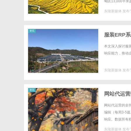
甸区13,000
术，致力于打造华中
东陵新媒体
发布于
体
资讯
服装ERP
本文深入探讨服
响应能力，推动企
东陵新媒体
发布于
资讯
网站代运营
网站代运营的全托管服
编辑（每周3-5
响应。数据所有
目。周报交付：每周
东陵新媒体
发布于