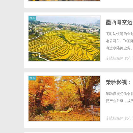
资讯
墨西哥空运
资料-寄国
飞时达快递为全
递公司FedEx
海运水陆路业务。
格fedex国际快
东陵新媒体
发布于
资讯
策驰影视：
策驰影视凭借创
视产业升级，成为
东陵新媒体
发布于