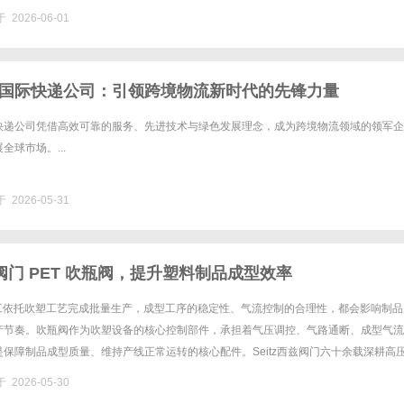
括研发，生产及服务工程师达60余名，人才之......
 2026-06-01
国际快递公司：引领跨境物流新时代的先锋力量
快递公司凭借高效可靠的服务、先进技术与绿色发展理念，成为跨境物流领域的领军企
全球市场。...
 2026-05-31
西兹阀门 PET 吹瓶阀，提升塑料制品成型效率
加工依托吹塑工艺完成批量生产，成型工序的稳定性、气流控制的合理性，都会影响制品
产节奏。吹瓶阀作为吹塑设备的核心控制部件，承担着气压调控、气路通断、成型气流
保障制品成型质量、维持产线正常运转的核心配件。Seitz西兹阀门六十余载深耕高
PET吹塑行业生产工况迭代优化产品，打造适配塑料成型工艺的专......
 2026-05-30