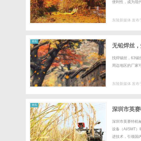
便利性，成为现代
东陵新媒体
发布于
资讯
无铅焊丝，
条，巨一焊
找焊锡丝，63
周边地区的厂家可
东陵新媒体
发布于
资讯
深圳市英赛
备插件机
深圳市英赛特机械
设备（AI/SM
进技术，引领国内