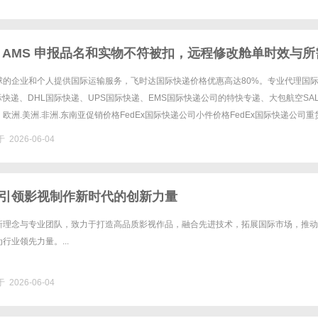
 AMS 申报品名和实物不符被扣，远程修改舱单时效与所
际快递_上飞时达快递官网
球的企业和个人提供国际运输服务，飞时达国际快递价格优惠高达80%。专业代理国
国际快递、DHL国际快递、UPS国际快递、EMS国际快递公司的特快专递、大包航空SA
欧洲.美洲.非洲.东南亚促销价格FedEx国际快递公司小件价格FedEx国际快递公司重
递公司进口中国价格DHL国际快递公司小......
 2026-06-04
引领影视制作新时代的创新力量
新理念与专业团队，致力于打造高品质影视作品，融合先进技术，拓展国际市场，推动
行业领先力量。...
 2026-06-04