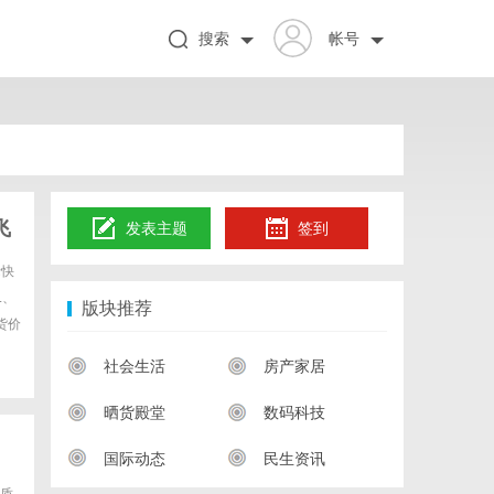
搜索
帐号
飞
发表主题
签到
际快
L、
版块推荐
货价
社会生活
房产家居
晒货殿堂
数码科技
国际动态
民生资讯