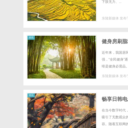
下肢无力、...
东陵新媒体
发布于
资讯
健身房刷脂
近年来，我国居
强，“全民健身
啡是健身必需品
快脂肪的分解。但
东陵新媒体
发布于
资讯
畅享日韩电
在当今数字时代
吸引了无数观众
容。随着互联网