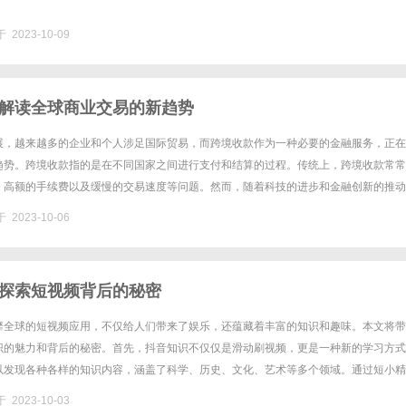
 2023-10-09
解读全球商业交易的新趋势
展，越来越多的企业和个人涉足国际贸易，而跨境收款作为一种必要的金融服务，正在
趋势。跨境收款指的是在不同国家之间进行支付和结算的过程。传统上，跨境收款常常
、高额的手续费以及缓慢的交易速度等问题。然而，随着科技的进步和金融创新的推动
着一场革命。首先，互联网的普及和数字化支付系统的发展使得跨境收款更加......
 2023-10-06
探索短视频背后的秘密
靡全球的短视频应用，不仅给人们带来了娱乐，还蕴藏着丰富的知识和趣味。本文将带
识的魅力和背后的秘密。首先，抖音知识不仅仅是滑动刷视频，更是一种新的学习方式
以发现各种各样的知识内容，涵盖了科学、历史、文化、艺术等多个领域。通过短小精
松了解一门知识，拓宽自己的视野。其次，抖音知识是与娱乐相结合的。在抖......
 2023-10-03