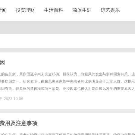
新闻
投资理财
生活百科
商旅生涯
综艺娱乐
因
见的皮肤病，其病因至今尚未完全明确。目前认为，白癜风的发生与多种因素有关。遗
重要病因之一。研究表明，白癜风患者家族中患病者的比例明显高于正常人群。这提示
基因有关，但具体的遗传模式尚不清楚。免疫因素也被认为是白癜风发生的重要原因之
可能导致机体对黑色素细胞的攻击和破坏，进而引发白癜风。研究表明，白癜风......
 2023-10-09
费用及注意事项