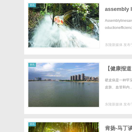
资讯
assembly l
Assemblylinesar
oductionefficien
东陵新媒体
发布于
资讯
【健康报道
硬皮病是一种罕见的
皮肤、血管和内..
东陵新媒体
发布于
资讯
肯扬-马丁