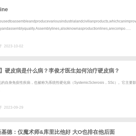
ine
eusedtoassembleandproducevariousindustrialandcivilianproducts,whichcanimpro
cyandassemblyquality.Assemblylines,alsoknownasproductionlines,arecompo......
 2023-10-02
】硬皮病是什么病？李俊才医生如何治疗硬皮病？
自身免疫性疾病，也被称为系统性硬化病（SystemicSclerosis，SSc）。它主要
.
 2023-09-29
谈基德：仅魔术师&库里比他好 大O也排在他后面