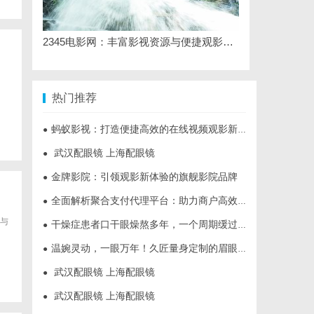
2345电影网：丰富影视资源与便捷观影体验的最佳选择
热门推荐
蚂蚁影视：打造便捷高效的在线视频观影新体验
●
武汉配眼镜 上海配眼镜
●
金牌影院：引领观影新体验的旗舰影院品牌
●
全面解析聚合支付代理平台：助力商户高效管理多渠道支付
●
与
干燥症患者口干眼燥熬多年，一个周期缓过来？老中医：一张辨证方对症，身体找回津液
●
温婉灵动，一眼万年！久匠量身定制的眉眼唇，才是你整张脸的点睛之笔！淡颜系女生的气质加分项
●
武汉配眼镜 上海配眼镜
●
武汉配眼镜 上海配眼镜
●