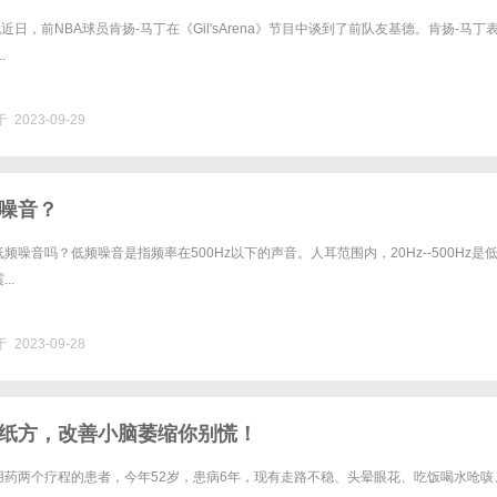
近日，前NBA球员肯扬-马丁在《Gil'sArena》节目中谈到了前队友基德。肯扬-马丁
.
 2023-09-29
噪音？
频噪音吗？低频噪音是指频率在500Hz以下的声音。人耳范围内，20Hz--500Hz是
..
 2023-09-28
纸方，改善小脑萎缩你别慌！
用药两个疗程的患者，今年52岁，患病6年，现有走路不稳、头晕眼花、吃饭喝水呛咳