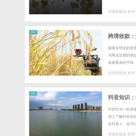
东陵新媒体
发布于
体
资讯
跨境收款：
随着全球化的发
为商业交易的新
临着复杂的手续
跨境收款正在经历
东陵新媒体
发布于
资讯
抖音知识：
抖音作为一款风
深入了解抖音知
在抖音上，你可
的视频，你可以轻
东陵新媒体
发布于