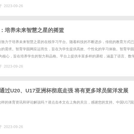
经典作品还是最新上映的热门电影，都可以轻松找到。只需打开你的电脑或者......
 2023-09-26
：培养未来智慧之星的摇篮
所致力于培养未来智慧之星的在线学习平台。随着科技的不断进步，传统的教育方式已
会的需求。智育学园网应运而生，旨在为学生提供高效、个性化的学习体验。智育学园
育”为核心，旨在培养学生的智力和品格。平台上提供丰富多样的课程，涵盖了语言、数
学科领域。学生可以根据自己的兴趣和需求选择适合自己的课程，并通......
 2023-09-26
通过U20、U17亚洲杯彻底走强 将有更多球员留洋发展
这样的体育资讯和评论解说吗？请点击本文右上角的关注，感谢您的支持。中国U17国
 2023-09-26