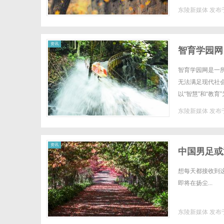
电影资源，无论是
东陵新媒体
发布于
资讯
智育学园网
智育学园网是一
无法满足现代社
以“智慧”和“教
科学、艺术等多个
东陵新媒体
发布于
资讯
中国男足或
想每天都接收到
即将在扬尘...
东陵新媒体
发布于