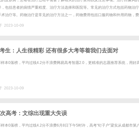
见的皮肤病，患者在治疗过程中需要了解相关的治疗费用以及注意事项。治疗白癜风的
异，包括患者的病情严重程度、治疗方法选择和医院等。常见的治疗方式包括药物治疗
手术治疗等。药物治疗是常见的治疗方法之一，药物费用包括口服药物和外用药物，费
长短而有所差异。外用药物通常较为经济实惠，但疗效较慢。光疗作为一种常......
 2023-10-09
考生：人生很精彩 还有很多大考等着我们去面对
2万样本0落榜，平均过线4.2分不浪费网易高考智愿2.0，更精准的志愿推荐系统，用好
 2023-10-09
7次高考：文综出现重大失误
2万样本0落榜，平均过线4.2分不浪费6月8日下午5时许，高考“钉子户”梁实从成都市第