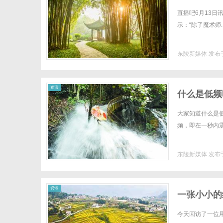
直播吧6月13日讯
示：“除了魔术师..
东陵新媒体
发布于
资讯
什么是低频
大家知道什么是低
频，即在一秒内震.
东陵新媒体
发布于
资讯
一张小小的
今天回访了一位