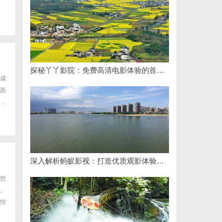
探秘丫丫影院：免费高清电影体验的首选平台
成
面
，
深入解析蚂蚁影视：打造优质观影体验的领先平台
您
。
悍