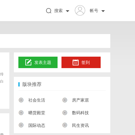
搜索
帐号
发表主题
签到
传
白
版块推荐
社会生活
房产家居
晒货殿堂
数码科技
国际动态
民生资讯