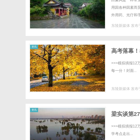
白癜风是一种常
用因各种因素而
外用药、光疗和
因药物种类和疗程
东陵新媒体
发布于
新
资讯
高考落幕！
>>>模拟填报1
每一分！封面...
东陵新媒体
发布于
媒
资讯
梁实谈第2
>>>模拟填报1
学考点走出...