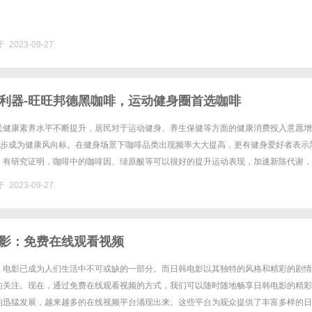
 2023-09-27
利器-旺旺邦德黑咖啡，运动健身圈首选咖啡
民健康素养水平不断提升，居民对于运动健身、养生保健等方面的健康消费投入意愿增
”逐步成为健康风向标。在健身场景下咖啡品类出现频率大大提高，更有健身爱好者表示
。有研究证明，咖啡中的咖啡因、绿原酸等可以很好的提升运动表现，加速新陈代谢，
为什么是黑咖啡呢？喝其他种类的咖啡不可以吗？同样是咖啡，咖啡因的含......
 2023-09-27
影：免费在线观看视频
，电影已成为人们生活中不可或缺的一部分。而日韩电影以其独特的风格和精彩的剧情
的关注。现在，通过免费在线观看视频的方式，我们可以随时随地畅享日韩电影的精彩
的迅猛发展，越来越多的在线视频平台涌现出来。这些平台为观众提供了丰富多样的日