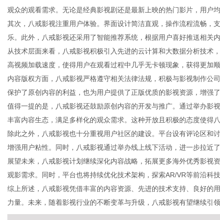
观众的观看需求。无论是经典影视剧还是最新上映的热门影片，用户
其次，八戒影视注重用户体验。界面设计简洁直观，操作流程流畅，
乐。此外，八戒影视还采用了智能推荐系统，根据用户喜好推送相关
从技术层面来看，八戒影视积极引入先进的云计算和大数据分析技术
新
高视频加载速度，使得用户在观看过程中几乎无卡顿现象，获得更加
内容版权方面，八戒影视严格遵守相关法律法规，积极与影视制作公
保护了原创内容的利益，也为用户提供了正版优质的影视资源，增强
值得一提的是，八戒影视还鼓励原创内容的开发与推广。通过举办影
丰富内容生态，满足多样化的观众需求。这种开放且积极的态度使得
除此之外，八戒影视也十分重视用户社区的建设。平台设有评论区和
增强用户粘性。同时，八戒影视通过举办线上线下活动，进一步拉近
展望未来，八戒影视计划继续深化内容战略，拓展更多海外优秀影视
媒
观影需求。同时，平台也将持续优化技术架构，探索AR/VR等前沿科
综上所述，八戒影视凭借丰富的内容资源、先进的技术支持、良好的
力量。未来，随着影视行业的不断变革与升级，八戒影视有望继续引