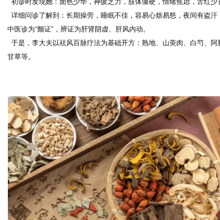
初诊时发现她：面色少华，神疲乏力，肢体僵硬，情绪焦虑，舌红少
详细问诊了解到：长期操劳，睡眠不佳，容易心烦易怒，夜间有盗汗
中医诊为“颤证”，辨证为肝肾阴虚、肝风内动。
于是，李大夫以祛风百脉疗法为基础开方：熟地、山萸肉、白芍、阿
甘草等。