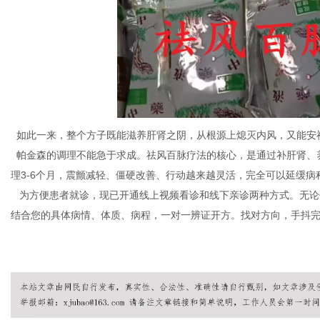
如此一来，整个方子既能滋养肝肾之阴，从根源上熄灭内风，又能安
帕金森的调理不能急于求成。祛风百脉疗法的核心，是通过补肝肾、
理3-6个月，震颤减轻、僵硬改善、行动越来越灵活，完全可以延缓
为方便患者就诊，现已开通线上视频看诊和线下亲诊两种方式。无论
结合您的具体病情、体质、病程，一对一辨证开方。找对方向，手抖