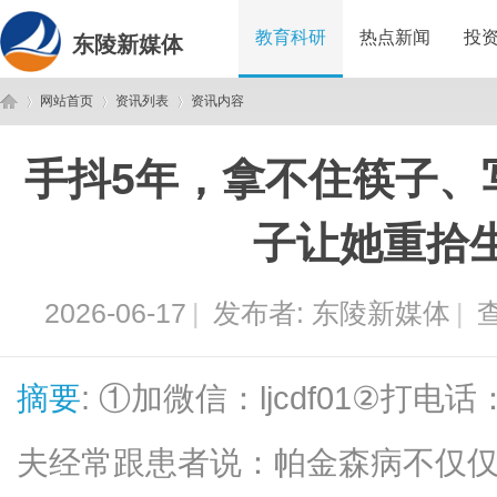
教育科研
热点新闻
投
东陵新媒体
网站首页
资讯列表
资讯内容
手抖5年，拿不住筷子、
东
›
›
›
子让她重拾
2026-06-17
|
发布者:
东陵新媒体
|
查
摘要
: ①加微信：ljcdf01②打电话
陵
夫经常跟患者说：帕金森病不仅仅