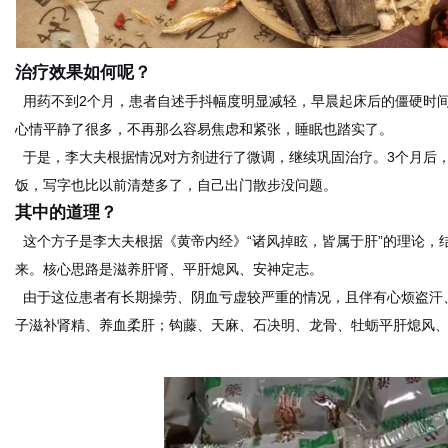
治疗效果如何呢？
用药不到2个月，患者自述手抖幅度明显减轻，早晨起床后的僵硬时间
心情平静了很多，不再那么容易焦虑和紧张，睡眠也踏实了。
于是，李大夫根据情况对方剂进行了微调，继续巩固治疗。3个月后
饭，写字也比以前清楚多了，自己出门散步没问题。
其中的道理？
这个方子是李大夫根据《黄帝内经》“诸风掉眩，皆属于肝”的理论，
来。核心思路是滋养肝肾、平肝熄风、安神定志。
由于这位患者有长期操劳、阴血亏虚较严重的情况，且伴有心烦盗汗
子滋补肾精、养血柔肝；钩藤、天麻、石决明、龙骨、牡蛎平肝熄风