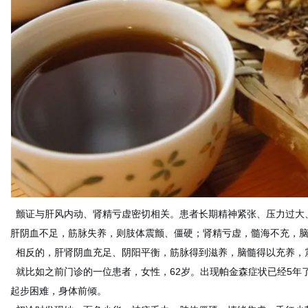
体
颤证与肝风内动、肾精亏虚密切相关。患者长期精神紧张、压力过大
肝阴血不足，筋脉失养，则肢体震颤、僵硬；肾精亏虚，髓海不充，
相反的，肝肾阴血充足、阴阳平衡，筋脉得到滋养，脑髓得以充养，
就比如之前门诊的一位患者，女性，62岁。出现帕金森症状已经5年
起步困难，身体前倾。