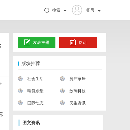
搜索
帐号
快
发表主题
签到
版块推荐
社会生活
房产家居
快
晒货殿堂
数码科技
国际动态
民生资讯
际
图文资讯