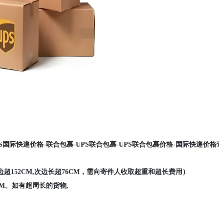
UPS国际快递价格-联合包裹-UPS联合包裹-UPS联合包裹价格-国际快递价格
边超152CM,次边长超76CM，需向寄件人收取超重和超长费用）
CM。如有超周长的货物,