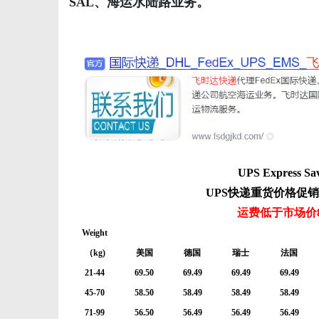
SAL、海运水陆路业务。
新
UPS Express Sa
UPS快递重货价格促
运费低于市场价
Weight
媒
（kg)
美国
德国
瑞士
法国
21-44
69.50
69.49
69.49
69.49
45-70
58.50
58.49
58.49
58.49
71-99
56.50
56.49
56.49
56.49