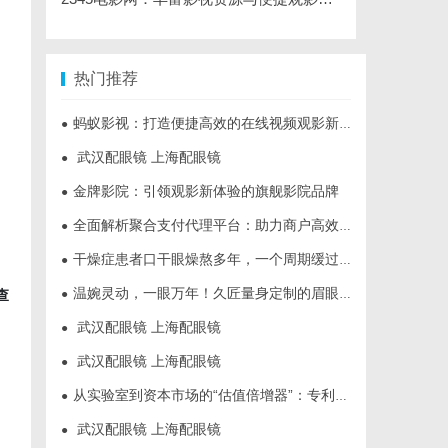
热门推荐
蚂蚁影视：打造便捷高效的在线视频观影新体验
●
武汉配眼镜 上海配眼镜
●
金牌影院：引领观影新体验的旗舰影院品牌
●
全面解析聚合支付代理平台：助力商户高效管理多渠道支付
●
干燥症患者口干眼燥熬多年，一个周期缓过来？老中医：一张辨证方对症，身体找回津液
●
温婉灵动，一眼万年！久匠量身定制的眉眼唇，才是你整张脸的点睛之笔！淡颜系女生的气质加分项
●
查
武汉配眼镜 上海配眼镜
●
武汉配眼镜 上海配眼镜
●
从实验室到资本市场的“估值倍增器”：专利律师如何重塑硬科技企业的融资逻辑
●
武汉配眼镜 上海配眼镜
●