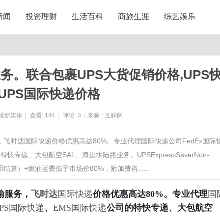
新闻
投资理财
生活百科
商旅生涯
综艺娱乐
务。联合包裹UPS大货促销价格,UPS
UPS国际快递价格
陵新媒体
|
查看:
144
|
评论:
3
|
来源：互联网
，飞时达国际快递价格优惠高达80%。专业代理国际快递公司FedEx国际
专递、大包航空SAL、海运水陆路业务。UPSExpressSaverNon-
币结算）+燃油运费低于市场价80%，附加费咨......
输服务，
飞时达
国际快递
价格优惠高达80%。专业代理
国
PS国际快递
、
EMS国际快递
公司的特快专递、大包航空