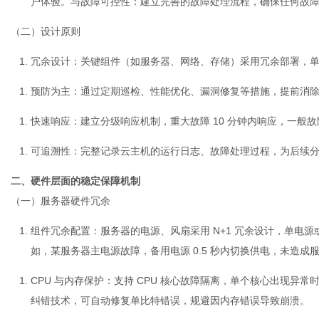
户体验。与
故障可控性
：建立完善的故障处理流程，确保任何故
（二）设计原则
体
冗余设计
：关键组件（如服务器、网络、存储）采用冗余部署，
预防为主
：通过定期巡检、性能优化、漏洞修复等措施，提前消
快速响应
：建立分级响应机制，重大故障 10 分钟内响应，一般故
可追溯性
：完整记录云主机的运行日志、故障处理过程，为后续
二、硬件层面的稳定保障机制
（一）服务器硬件冗余
组件冗余配置
：服务器的电源、风扇采用 N+1 冗余设计，单电
如，某服务器主电源故障，备用电源 0.5 秒内切换供电，未造成
CPU 与内存保护
：支持 CPU 核心故障隔离，单个核心出现异常
纠错技术，可自动修复单比特错误，规避因内存错误导致崩溃。