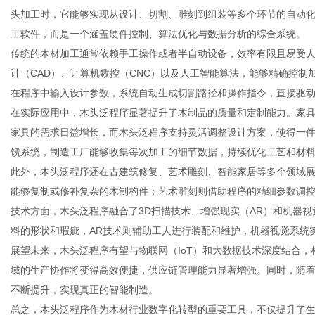
头加工时，它能够实现从设计、切割、雕刻到组装等多个环节的自动
工软件，而是一个涵盖硬件控制、算法优化与数据分析的综合系统。
传统的木材加工通常依赖手工操作或者半自动设备，效率有限且易受
计（CAD）、计算机数控（CNC）以及人工智能算法，能够精确控
新
在程序中输入设计参数，系统自动生成切割路径和操作指令，直接驱
在实际应用中，木头泛程序显著提升了木制品的质量和定制能力。家
家具的需求日益增长，而木头泛程序支持灵活调整设计方案，使得一
馈系统，制造工厂能够收集每次加工的细节数据，持续优化工艺和材
此外，木头泛程序还在古建筑修复、艺术雕刻、智能家居等多个领域
能够复制或修补复杂的木制构件；艺术雕刻则借助程序的精细参数调
技术方面，木头泛程序融合了3D扫描技术、增强现实（AR）和机器视
料的形状和瑕疵，AR技术则辅助工人进行装配和维护，机器视觉系统
媒
展望未来，木头泛程序有望与物联网（IoT）和大数据技术深度结合
域的生产协作将变得高效便捷，供应链管理能力显著增强。同时，随
不断提升，实现真正的智能制造。
总之，木头泛程序作为木材行业数字化转型的重要工具，不仅提升了