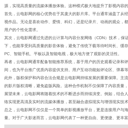
源，实现高质量的流媒体播放体验。这种模式极大地提升了影视内容
首先，云电影网的核心优势在于其庞大的影片库。平台通常涵盖了从
视作品。无论是喜欢动作、爱情、科幻，还是纪录片、动画的观众，
用户的个性化需求。
新
其次，云电影网通过先进的云计算与内容分发网络（CDN）技术，保
下，也能享受到高质量的影音体验，避免了传统下载等待时间长、缓
PC、智能手机、平板以及智能电视，极大地方便了观影的灵活性。
再者，云电影网通常配备智能推荐系统，基于用户的历史观看记录和
间，也为平台推广优质内容提供支持。用户互动功能如评论区、弹幕
此外，版权保护和内容合法合规是云电影网持续发展的重要保障。主
的影片版权清晰，避免盗版风险。这种合作机制不仅保障了内容质量
展望未来，云电影网将随着技术的不断进步而持续演变。例如，结合人
媒
络实现更高清及实时的流媒体播放，甚至融合虚拟现实与增强现实技
总之，云电影网不仅仅是一个简单的影视播放平台，更是连接用户与
量。对于广大影迷而言，云电影网代表了一种更自由、更便捷、更丰