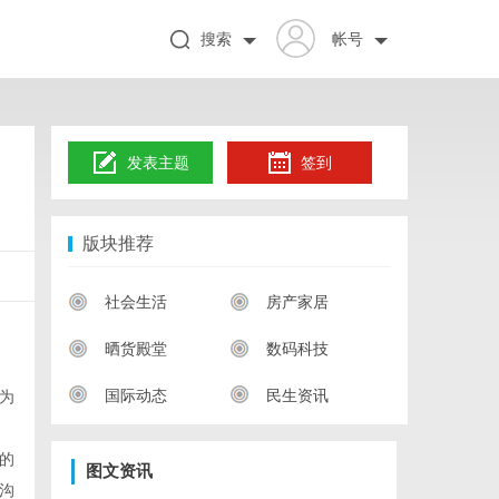
搜索
帐号
发表主题
签到
版块推荐
社会生活
房产家居
晒货殿堂
数码科技
国际动态
民生资讯
为
的
图文资讯
沟