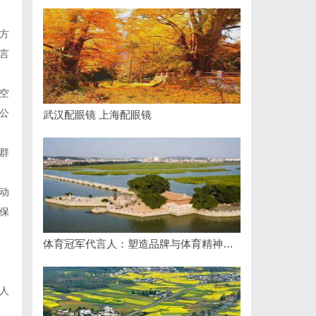
方
言
空
公
武汉配眼镜 上海配眼镜
群
动
保
体育冠军代言人：塑造品牌与体育精神的完美结合
。
人