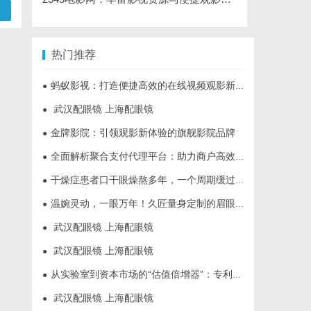
热门推荐
蚂蚁影视：打造便捷高效的在线视频观影新体验
●
武汉配眼镜 上海配眼镜
●
金牌影院：引领观影新体验的旗舰影院品牌
●
全面解析聚合支付代理平台：助力商户高效管理多渠道支付
●
干燥症患者口干眼燥熬多年，一个周期缓过来？老中医：一张辨证方对症，身体找回津液
●
温婉灵动，一眼万年！久匠量身定制的眉眼唇，才是你整张脸的点睛之笔！淡颜系女生的气质加分项
●
武汉配眼镜 上海配眼镜
●
武汉配眼镜 上海配眼镜
●
从实验室到资本市场的“估值倍增器”：专利律师如何重塑硬科技企业的融资逻辑
●
武汉配眼镜 上海配眼镜
●