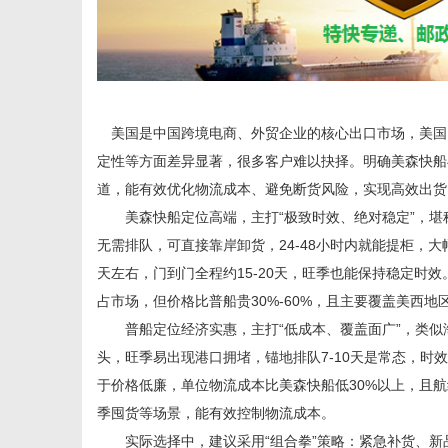
体
美国是中国跨境电商、外贸企业的核心出口市场，美国
定性等方面差异显著，很多客户难以抉择。明确美森快船
道，能有效优化物流成本、避免断货风险，实现高效出货
美森快船定位高端，主打“极致时效、绝对稳定”，堪称海
无需排队，可直接靠岸卸货，24-48小时内就能提柜，
天左右，门到门全程约15-20天，旺季也能保持稳定时
占市场，但价格比普船贵30%-60%，且主要覆盖美西地
普船定位经济实惠，主打“低成本、覆盖面广”，类似海
头，旺季易出现港口拥堵，锚地排队7-10天是常态，时效
于价格低廉，单位物流成本比美森快船低30%以上，且
季囤货等场景，能有效控制物流成本。
实际选择中，建议采用“组合拳”策略：紧急补货、新品