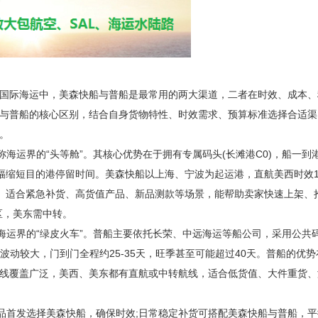
国际海运中，美森快船与普船是最常用的两大渠道，二者在时效、成本、
与普船的核心区别，结合自身货物特性、时效需求、预算标准选择合适渠
。
运界的“头等舱”。其核心优势在于拥有专属码头(长滩港C0)，船一到
大幅缩短目的港停留时间。美森快船以上海、宁波为起运港，直航美西时效1
效。适合紧急补货、高货值产品、新品测款等场景，能帮助卖家快速上架、
区，美东需中转。
运界的“绿皮火车”。普船主要依托长荣、中远海运等船公司，采用公共
波动较大，门到门全程约25-35天，旺季甚至可能超过40天。普船的优势
航线覆盖广泛，美西、美东都有直航或中转航线，适合低货值、大件重货、
首发选择美森快船，确保时效;日常稳定补货可搭配美森快船与普船，平