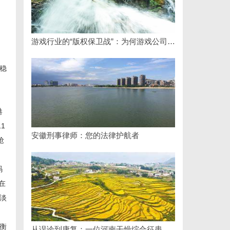
游戏行业的“版权保卫战”：为何游戏公司离不开版权律师
稳
港
1
安徽刑事律师：您的法律护航者
抢
码
在
淡
衡
从误诊到康复：一位河南干燥综合征患者的艰辛求医路