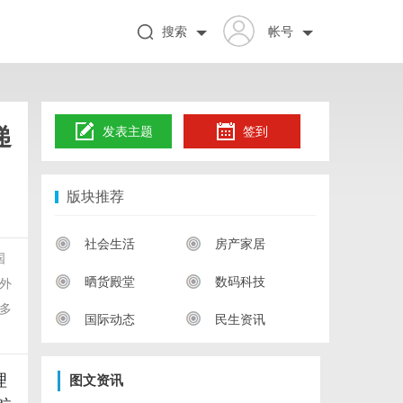
搜索
帐号
递
发表主题
签到
版块推荐
社会生活
房产家居
国
晒货殿堂
数码科技
外
多
国际动态
民生资讯
理
图文资讯