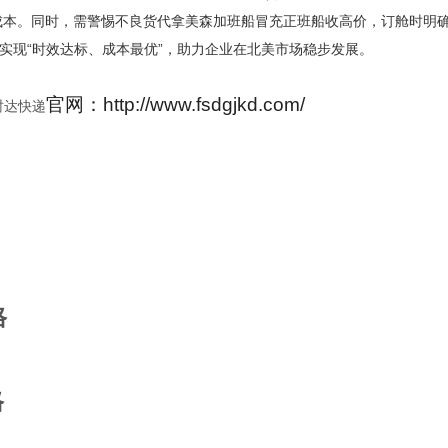
成本。同时，需警惕不良货代拿美森加班船冒充正班船收高价，订舱时明
实现“时效达标、成本最优”，助力企业在北美市场稳步发展。
官网：http://www.fsdgjkd.com/
时达快递
国际快递价格表
格
格