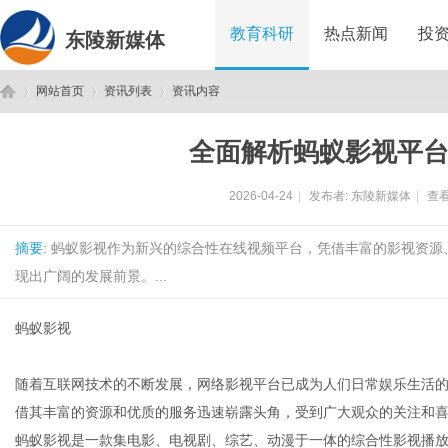
教育科研
热点新闻
投
东陵新媒体
网站首页
资讯列表
资讯内容
全面解析蚂蚁影视平
东
›
›
›
2026-04-24
|
发布者:
东陵新媒体
|
查看
摘要
: 蚂蚁影视作为新兴的综合性在线视频平台，凭借丰富的影视资
现出广阔的发展前景。...
蚂蚁影视
陵
随着互联网技术的不断发展，网络影视平台已成为人们日常娱乐生活
借其丰富的资源和优质的服务迅速崭露头角，受到广大观众的关注和
蚂蚁影视是一款集电影、电视剧、综艺、动漫于一体的综合性影视播