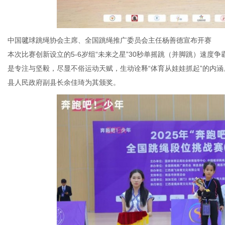
中国毽球跳绳协会主席、全国跳绳推广委员会主任杨善德宣布开赛
本次比赛创新设立的5-6岁组“未来之星”30秒单摇跳（并脚跳）速
是专注与坚毅，尽显不俗运动天赋，生动诠释“体育从娃娃抓起”的内涵
县人民政府副县长余佳琦为其颁奖。