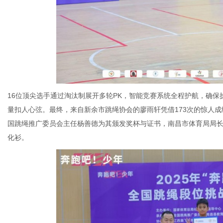
16位顶尖选手通过淘汰制展开多轮PK，智能竞赛系统全程护航，确
量扣人心弦。最终，来自新余市跳绳协会的廖雨轩凭借173次的惊人成
国跳绳推广委员会主任杨善德为其颁发奖杯与证书，南昌市体育局局长汪
化衫。