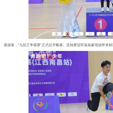
紧接着，“九段王争霸赛”正式拉开帷幕。亚锦赛冠军翁振豪现场带来