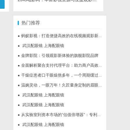
热门推荐
蚂蚁影视：打造便捷高效的在线视频观影新体验
●
武汉配眼镜 上海配眼镜
●
金牌影院：引领观影新体验的旗舰影院品牌
●
全面解析聚合支付代理平台：助力商户高效管理多渠道支付
●
干燥症患者口干眼燥熬多年，一个周期缓过来？老中医：一张辨证方对症，身体找回津液
●
温婉灵动，一眼万年！久匠量身定制的眉眼唇，才是你整张脸的点睛之笔！淡颜系女生的气质加分项
●
武汉配眼镜 上海配眼镜
●
武汉配眼镜 上海配眼镜
●
从实验室到资本市场的“估值倍增器”：专利律师如何重塑硬科技企业的融资逻辑
●
武汉配眼镜 上海配眼镜
●