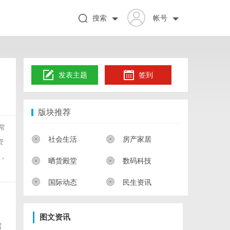
搜索
帐号
发表主题
签到
版块推荐
常
社会生活
房产家居
资
，
晒货殿堂
数码科技
国际动态
民生资讯
图文资讯
需