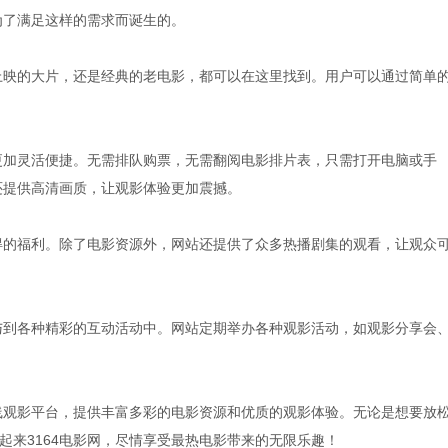
为了满足这样的需求而诞生的。
新上映的大片，还是经典的老电影，都可以在这里找到。用户可以通过简单
影更加灵活便捷。无需排队购票，无需翻阅电影排片表，只需打开电脑或手
还提供高清画质，让观影体验更加震撼。
多得的福利。除了电影资源外，网站还提供了众多热播剧集的观看，让观众
参与到各种精彩的互动活动中。网站定期举办各种观影活动，如观影分享会
在线观影平台，提供丰富多彩的电影资源和优质的观影体验。无论是想要放
起来3164电影网，尽情享受最热电影带来的无限乐趣！