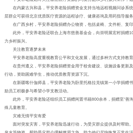
在内蒙古兴和县，平安养老险捐赠资金支持当地远程视频问诊系统部
层群众可获得北京优质医疗资源的远程诊疗、健康咨询及用药指导服
体
在广西乡村，平安养老险捐赠办公物资，包括桌椅、文件柜、复印
此外，平安养老险还联合上海市慈善基金会，向崇明展宏村捐赠10
力乡村振兴。
关注教育逐梦未来
平安养老险高度重视教育公平和文化发展，通过多种方式支持教育
在贵州遵义，平安养老险捐赠资金用于校舍建设、设施设备更新及
行动，资助困难学生，推动优质教育资源下沉。
在新疆喀什伽师县，平安养老险为卧里托格拉克镇第一小学捐赠书
励员工积极参与希望小学支教活动。
此外，平安养老险还组织员工捐赠闲置书籍800余本，捐赠至“善淘
殊儿童教育。
灾难无情平安有爱
面对突发灾害，平安养老险迅速行动，为受灾群众提供及时帮助。
泉水等物资，帮助受灾群众缓解燃眉之急，助力他们尽快恢复正常生