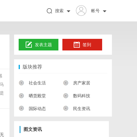
搜索
帐号
发表主题
签到
版块推荐
感
社会生活
房产家居
马
是
晒货殿堂
数码科技
国际动态
民生资讯
图文资讯
无