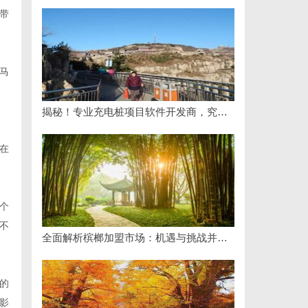
带
马
揭秘！专业充电桩项目软件开发商，究竟藏着哪些行业秘诀？
在
个
不
全面解析槟榔加盟市场：机遇与挑战并存的致富之路
的
影