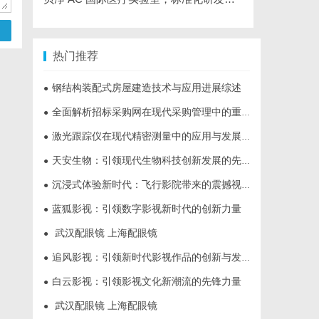
热门推荐
钢结构装配式房屋建造技术与应用进展综述
●
全面解析招标采购网在现代采购管理中的重要作用与应用
●
激光跟踪仪在现代精密测量中的应用与发展趋势
●
天安生物：引领现代生物科技创新发展的先锋企业
●
沉浸式体验新时代：飞行影院带来的震撼视觉盛宴
●
蓝狐影视：引领数字影视新时代的创新力量
●
武汉配眼镜 上海配眼镜
●
追风影视：引领新时代影视作品的创新与发展之路
●
白云影视：引领影视文化新潮流的先锋力量
●
武汉配眼镜 上海配眼镜
●