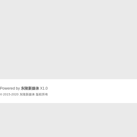
Powered by
东陵新媒体
X1.0
© 2015-2020
东陵新媒体
版权所有