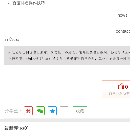
百度排名操作技巧
news
体
contact
百度seo
0
该内容对我有
分享至：
|
收藏
最新评论(0)