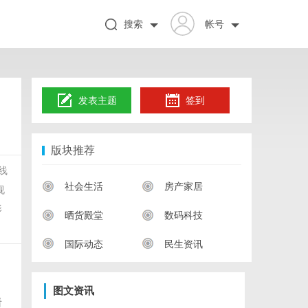
搜索
帐号
发表主题
签到
版块推荐
线
社会生活
房产家居
视
影
晒货殿堂
数码科技
国际动态
民生资讯
图文资讯
看