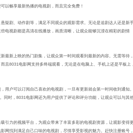
便可以畅享最新热播的电视剧，而且完全免费！
剧、悬疑剧、动作剧等，满足不同观众的观影需求。无论是追剧达人还是新
且这些电视剧都是高清在线播放，画质清晰，让观众能够沉浸在精彩的剧情
期更新最新上映的热门剧集，让观众第一时间观看到最新的内容。无需等待
。而且8031电影网支持多终端观看，无论是在电脑上、手机上还是平板上
功能，用户可以订阅自己喜欢的电视剧，一旦有更新就会第一时间收到通知
。同时，8031电影网还为用户提供了评论和评分功能，让观众可以与其
极具吸引力的视频平台，为观众带来了丰富多彩的电视剧资源，让观影变得
1电影网找到满足自己口味的电视剧，尽情享受影视的魅力。赶快注册账号