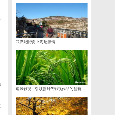
手
武汉配眼镜 上海配眼镜
，
，
。
他
追风影视：引领新时代影视作品的创新与发展之路
更
，