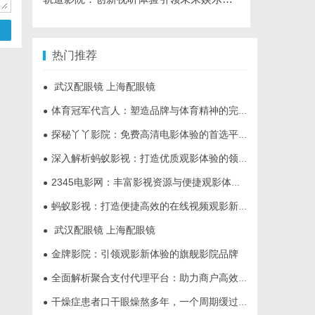
热门推荐
武汉配眼镜 上海配眼镜
●
体育冠军代言人：塑造品牌与体育精神的完美结合
●
探秘丫丫影院：免费高清电影体验的首选平台
●
深入解析蚂蚁影视：打造优质观影体验的领先平台
●
2345电影网：丰富影视资源与便捷观影体验的最佳选择
●
蚂蚁影视：打造便捷高效的在线视频观影新体验
●
武汉配眼镜 上海配眼镜
●
金牌影院：引领观影新体验的旗舰影院品牌
●
全面解析聚合支付代理平台：助力商户高效管理多渠道支付
●
干燥症患者口干眼燥熬多年，一个周期缓过来？老中医：一张辨证方对症，身体找回津液
●